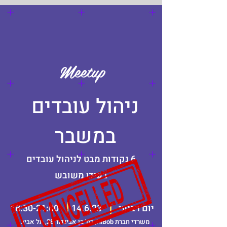
Meetup
ניהול עובדים
במשבר
6 נקודות מבט לניהול עובדים
בעידן משובש
יום רביעי
14.6.23
18:30-21:00
משרדי חברת HiBob, רח' בן אביגדור 28, תל אביב