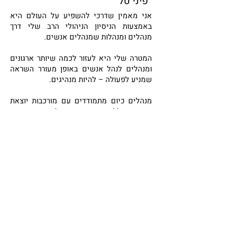
פיני טל
אני מאמין שדרכי להשפיע על העולם היא
באמצעות הניסיון הניהולי הרב שלי דרך
מנהלים ומנהלות שמנהלים אנשים.
המטרה שלי היא לעזור לכמה שיותר ארגונים
ומנהלים לנהל אנשים באופן מעורר השראה
שמניע לפעולה – להיות מנהיגים.
מנהלים כיום מתמודדים עם מורכבות יוצאת
דופן שכוללת שינויים טכנולוגיים מהירים
ודורות עובדים שמציבים דרישות וציפיות
חדשות הן מהארגון והן מהמנהלים שלהם.
כיועץ למנהיגות ולניהול-אנשים אני מלווה
ארגונים ומנהלים באופן יומיומי וביחד אנחנו
רוכשים כלים ובונים תפיסות עולם להתמודדות
מיטבית עם המורכבות הקיימת.
לאורך כל שנותיי המקצועיות החזקתי בתפקידי
ניהול בכירים שכוללים בין היתר ניהול מערך